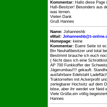
Kommentar:
Hallo diese Page i
Hafi-Besitzer! Besonders aus 
was lernen.
Vielen Dank
Gruß Hannes
Name:
Johanneshb
eMail:
Johanneshb@t-online.
Homepage:
keine
Kommentar:
Euere Seite ist ec
Bin Neuhafibesitzer und total be
Bestimmt brauche ich euch noch
( Nicht dass ich eine Schrottkis
AP 700 Funkkoffer der Schweit
Jägerumbau!!!! gekauft. Standh
ausfahrbare Edelstahl Ladefläch
Traktorreifen mit Ackerprofil u
zerlegbarer Hochsitz auf dem Da
böse, aber ihr werdet vor Neid 
Viele Grüße,ein völlig begeister
Hannes