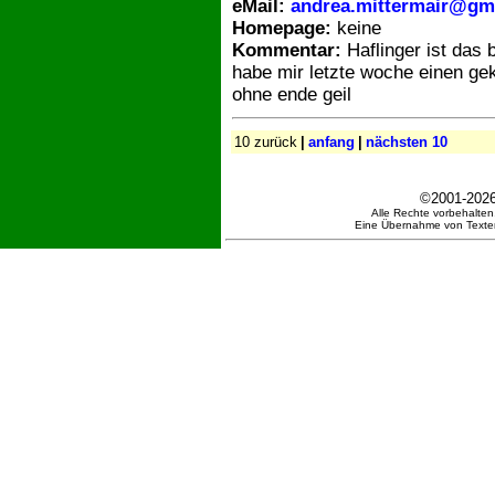
eMail:
andrea.mittermair@gm
Homepage:
keine
Kommentar:
Haflinger ist das 
habe mir letzte woche einen ge
ohne ende geil
10 zurück
|
anfang
|
nächsten 10
©2001-202
Alle Rechte vorbehalten.
Eine Übernahme von Texten 