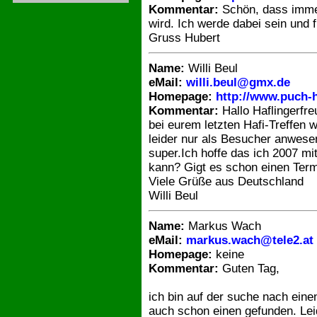
Kommentar:
Schön, dass immer
wird. Ich werde dabei sein und 
Gruss Hubert
Name:
Willi Beul
eMail:
willi.beul@gmx.de
Homepage:
http://www.puch-h
Kommentar:
Hallo Haflingerfre
bei eurem letzten Hafi-Treffen w
leider nur als Besucher anwese
super.Ich hoffe das ich 2007 mit
kann? Gigt es schon einen Ter
Viele Grüße aus Deutschland
Willi Beul
Name:
Markus Wach
eMail:
markus.wach@tele2.at
Homepage:
keine
Kommentar:
Guten Tag,
ich bin auf der suche nach eine
auch schon einen gefunden. Lei