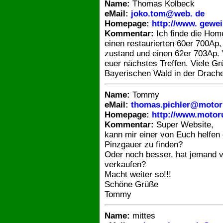
Name:
Thomas Kolbeck
eMail:
joko.tom@web. de
Homepage:
http://www. gewe
Kommentar:
Ich finde die Hom
einen restaurierten 60er 700Ap
zustand und einen 62er 703Ap. V
euer nächstes Treffen. Viele G
Bayerischen Wald in der Drache
Name:
Tommy
eMail:
thomas.pichler@motoru
Homepage:
http://www.motoru
Kommentar:
Super Website,
kann mir einer von Euch helfen
Pinzgauer zu finden?
Oder noch besser, hat jemand 
verkaufen?
Macht weiter so!!!
Schöne Grüße
Tommy
Name:
mittes