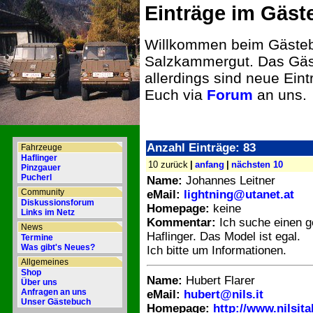
Einträge im Gäs
Willkommen beim Gästeb
Salzkammergut. Das Gäst
allerdings sind neue Eint
Euch via
Forum
an uns.
Anzahl Einträge: 83
Fahrzeuge
Haflinger
10 zurück
|
anfang
|
nächsten 10
Pinzgauer
Pucherl
Name:
Johannes Leitner
Community
eMail:
lightning@utanet.at
Diskussionsforum
Homepage:
keine
Links im Netz
Kommentar:
Ich suche einen g
News
Haflinger. Das Model ist egal.
Termine
Was gibt's Neues?
Ich bitte um Informationen.
Allgemeines
Shop
Name:
Hubert Flarer
Über uns
Anfragen an uns
eMail:
hubert@nils.it
Unser Gästebuch
Homepage:
http://www.nilsita