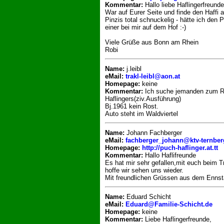
Kommentar:
Hallo liebe Haflingerfreunde
War auf Eurer Seite und finde den Haffi 
Pinzis total schnuckelig - hätte ich den
einer bei mir auf dem Hof :-)
Viele Grüße aus Bonn am Rhein
Robi
Name:
j.leibl
eMail:
trakl-leibl@aon.at
Homepage:
keine
Kommentar:
Ich suche jemanden zum Re
Haflingers(ziv.Ausführung)
Bj.1961 kein Rost.
Auto steht im Waldviertel
Name:
Johann Fachberger
eMail:
fachberger_johann@ktv-ternber
Homepage:
http://puch-haflinger.at.tt
Kommentar:
Hallo Haflifreunde
Es hat mir sehr gefallen,mit euch beim Tr
hoffe wir sehen uns wieder.
Mit freundlichen Grüssen aus dem Ennst
Name:
Eduard Schicht
eMail:
Eduard@Familie-Schicht.de
Homepage:
keine
Kommentar:
Liebe Haflingerfreunde,