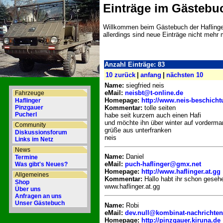
Einträge im Gästebu
Willkommen beim Gästebuch der Haflinge
allerdings sind neue Einträge nicht mehr
Anzahl Einträge: 83
10 zurück
|
anfang
|
nächsten 10
Name:
siegfried neis
eMail:
neisbt@t-online.de
Fahrzeuge
Homepage:
http://www.neis-beschicht
Haflinger
Kommentar:
tolle seiten
Pinzgauer
Pucherl
habe seit kurzem auch einen Hafi
und möchte ihn über winter auf vorderma
Community
grüße aus unterfranken
Diskussionsforum
neis
Links im Netz
News
Name:
Daniel
Termine
eMail:
puch-haflinger@gmx.net
Was gibt's Neues?
Homepage:
http://www.haflinger.at.gg
Allgemeines
Kommentar:
Hallo habt ihr schon geseh
Shop
www.haflinger.at.gg
Über uns
Anfragen an uns
Unser Gästebuch
Name:
Robi
eMail:
dev.null@kombinat-nachrichten
Homepage:
http://pinzgauer.kiruna.de