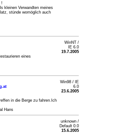
 !
als kleinen Verwandten meines
 Platz, stünde womöglich auch
WinNT /
IE 6.0
19.7.2005
staurieren eines
Win98 / IE
g.at
6.0
23.6.2005
effen in die Berge zu fahren.Ich
al Hans
unknown /
Default 0.0
15.6.2005