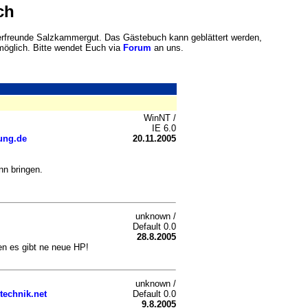
ch
rfreunde Salzkammergut. Das Gästebuch kann geblättert werden,
 möglich. Bitte wendet Euch via
Forum
an uns.
WinNT /
IE 6.0
ung.de
20.11.2005
nn bringen.
unknown /
Default 0.0
28.8.2005
en es gibt ne neue HP!
unknown /
technik.net
Default 0.0
9.8.2005