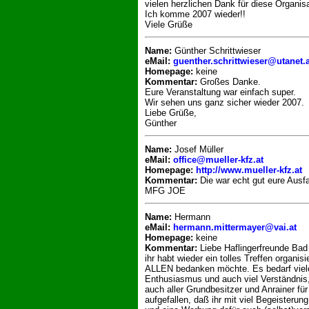
vielen herzlichen Dank für diese Organisati
Ich komme 2007 wieder!!
Viele Grüße
Name:
Günther Schrittwieser
eMail:
guenther.schrittwieser@utanet.a
Homepage:
keine
Kommentar:
Großes Danke.
Eure Veranstaltung war einfach super.
Wir sehen uns ganz sicher wieder 2007.
Liebe Grüße,
Günther
Name:
Josef Müller
eMail:
office@mueller-kfz.at
Homepage:
http://www.mueller-kfz.at
Kommentar:
Die war echt gut eure Ausfa
MFG JOE
Name:
Hermann
eMail:
hermann.mittermayer@vai.at
Homepage:
keine
Kommentar:
Liebe Haflingerfreunde Bad 
ihr habt wieder ein tolles Treffen organisi
ALLEN bedanken möchte. Es bedarf viele
Enthusiasmus und auch viel Verständnis, i
auch aller Grundbesitzer und Anrainer für
aufgefallen, daß ihr mit viel Begeisteru