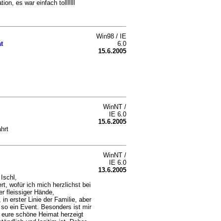
on, es war einfach tolllllll
Win98 / IE
t
6.0
15.6.2005
WinNT /
IE 6.0
15.6.2005
hrt
WinNT /
IE 6.0
13.6.2005
Ischl,
ert, wofür ich mich herzlichst bei
r fleissiger Hände,
n erster Linie der Familie, aber
 so ein Event. Besonders ist mir
ng eure schöne Heimat herzeigt