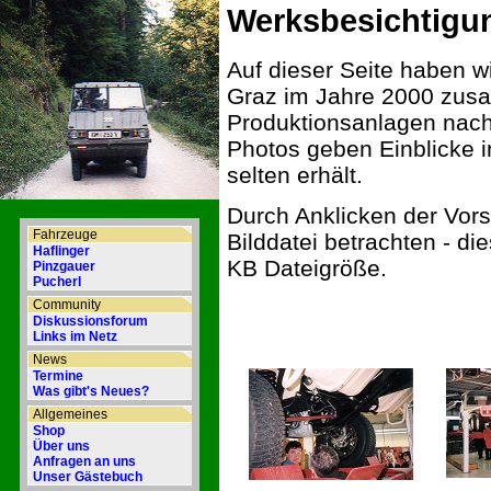
Werksbesichtigu
Auf dieser Seite haben w
Graz im Jahre 2000 zusa
Produktionsanlagen nach
Photos geben Einblicke i
selten erhält.
Durch Anklicken der Vor
Fahrzeuge
Bilddatei betrachten - d
Haflinger
KB Dateigröße.
Pinzgauer
Pucherl
Community
Diskussionsforum
Links im Netz
News
Termine
Was gibt's Neues?
Allgemeines
Shop
Über uns
Anfragen an uns
Unser Gästebuch