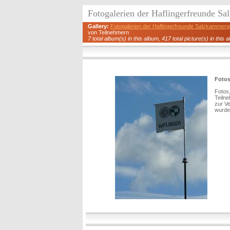
Fotogalerien der Haflingerfreunde S
Gallery:
Fotogalerien der Haflingerfreunde Salzkammerg
von Teilnehmern
7 total album(s) in this album, 417 total picture(s) in this 
Fotos
Fotos,
Teiln
zur Ve
wurde