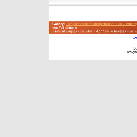
Gallery:
Fotogalerien der Haflingerfreunde Salzkammerg
von Teilnehmern
7 total album(s) in this album, 417 total picture(s) in this 
E-
Bu
Design