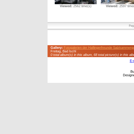
Viewed:
2562 time(s)
Viewed:
2597 time
Pag
Gallery:
Fotogalerien der Haflingerfreunde Salzkammerg
Freitag, Bad Ischl
0 total album(s) in this album, 68 total picture(s) in this al
E-
Bu
Design