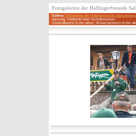
Fotogalerien der Haflingerfreunde S
Gallery:
Fotogalerien der Haflingerfreunde Salzkammerg
Samstag, Treffpunkt beim Technikmuseum
0 total album(s) in this album, 38 total picture(s) in this a