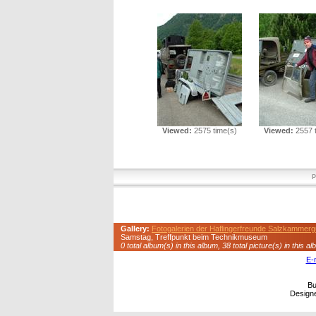
Viewed:
2575 time(s)
Viewed:
2557 t
P
Gallery:
Fotogalerien der Haflingerfreunde Salzkammerg
Samstag, Treffpunkt beim Technikmuseum
0 total album(s) in this album, 38 total picture(s) in this a
E-
Bu
Design